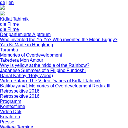
de
|
en
Kidlat Tahimik
die Filme
die Filme
Der parfümierte Alptraum
Who invented the Yo-Yo? Who invented the Moon Buggy?
Yan Ki Made in Hongkong
Turumba
Memories of Overdevelopment
Takedera Mon Amour
Why is yellow at the middle of the Rainbow?
Japanese Summers of a Filipino Fundoshi
Banal Kahoy (Holy Wood)
Video-Palaro: The Video Diaries of Kidlat Tahimik
Balikbayan#1 Memories of Overdevelopment Redux III
Retrospektive 2016
Retrospektive 2016
Programm
Kontextfilme
Video Dok
Kuratoren
Presse
Weitere Termine